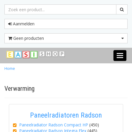
Aanmelden
Geen producten
Toggle
navigati
Home
Verwarming
Paneelradiatoren Radson
Paneelradiator Radson Compact HP
(450)
Paneelradiator Radson Integra Flex
(445)