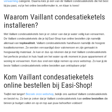
verwarming
categorie. Daarna kies je een van de Vaillant condesatieketels die het best
bij jou past, vul je het online bestelformulier in, en klaar is kees!
Waarom Vaillant condesatieketels
installeren?
Met Vaillant condesatieketels ben je er zeker van dat je water veilig kan verwarmen.
De Vaillant condesatieketels die je bij Easi-Shop kan online bestellen zijn namelijk
allemaal van
topkwaliteit
. Vaillant condesatieketels handhaven namelijk de hoogste
kwaliteitsnormen. Ze werden vervaardigd door vakmensen en zijn gemaakt in
hoogwaardig materiaal. Je kan er dus op rekenen dat je met Vaillant condesatieketels
het perfecte product in huis haalt om het water op elk moment in jouw appartement of
woning te verwarmen. Kom dus snel een kijkje nemen op onze webshop. Zo kan jij de
beste Vaillant condesatieketels online bestellen aan onklopbare prijs!
Kom Vaillant condesatieketels
online bestellen bij Easi-Shop!
Twijfel niet langer!
Bezoek onze webshop
, bekijk ons aanbod Vaillant condesatieketels
en bestel nu. Zo ben je zeker dat je Vaillant condesatieketels kan
online bestellen
die
binnen je budget vallen en op en top aan jouw behoeften voldoen!