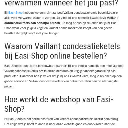
verwarmen wanneer het jou past?
Bij
Easi-Shop
hebben we een ruim aanbod Vaillant condesatieketels beschikbaar om
altijd voor verwarmd water te zorgen. Je vindt bij ons namelijk kwalitatieve
Vaillant
condesatieketels aan scherpe prijzen
. Je mag er dus op rekenen dat je bij Easi-
Shop waar voor je geld krijgt en Vaillant condesatieketels koopt van een goede
kwaliteit die gelijk loopt met jouw budget.
Waarom Vaillant condesatieketels
bij Easi-Shop online bestellen?
Easi-Shop is een uiterst betrouwbare partner! Bij ons vind je namelijk een mooi aanbod
Vaillant condesatieketels om te online bestellen en krijg je fabrieksgarantie op alle
producten. Daardoor ben je zeker dat je bij ons kwaliteit vindt, mag je rekenen op een
goede service en Vaillant condesatieketels kan online bestellen aan de allerlaagste
prijzen!
Hoe werkt de webshop van Easi-
Shop?
Bij Easi-Shop is het online bestellen van Vaillant condesatieketels uiterst eenvoudig.
Het enige wat je hoeft te doen is naar onze website gaan en doorklikken naar de