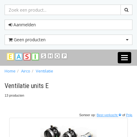
Aanmelden
Geen producten
Toggle
navigati
Home
Airco
Ventilatie
Ventilatie units E
13 producten
Sorteer op:
Best verkocht
of
Prijs