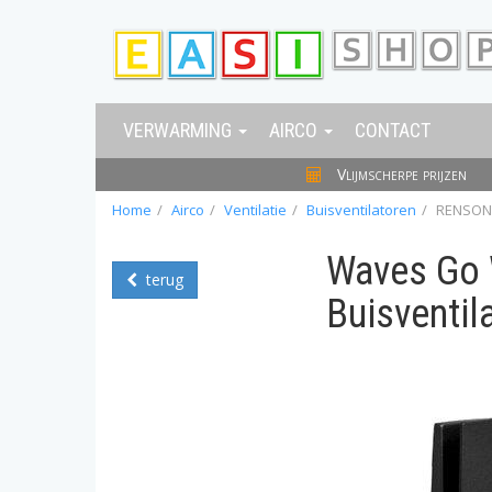
VERWARMING
AIRCO
CONTACT
Vlijmscherpe prijzen
Home
Airco
Ventilatie
Buisventilatoren
RENSON 
Waves Go 
terug
Buisventil