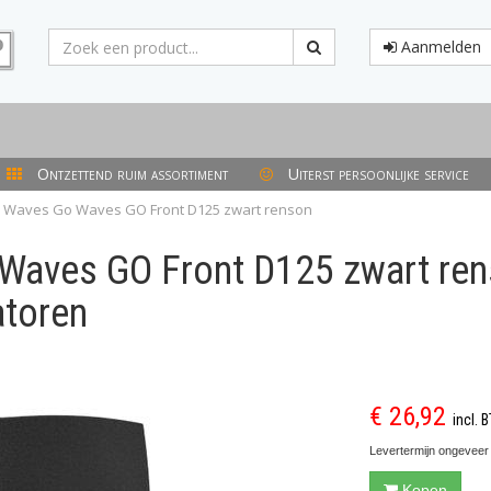
Aanmelden
Ontzettend ruim assortiment
Uiterst persoonlijke service
Waves Go Waves GO Front D125 zwart renson
Waves GO Front D125 zwart re
atoren
€ 26,92
incl. 
Levertermijn ongeveer
Kopen